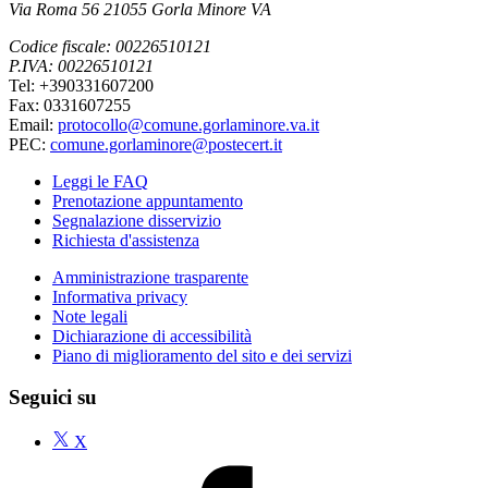
Via Roma 56 21055 Gorla Minore VA
Codice fiscale: 00226510121
P.IVA: 00226510121
Tel: +390331607200
Fax: 0331607255
Email:
protocollo@comune.gorlaminore.va.it
PEC:
comune.gorlaminore@postecert.it
Leggi le FAQ
Prenotazione appuntamento
Segnalazione disservizio
Richiesta d'assistenza
Amministrazione trasparente
Informativa privacy
Note legali
Dichiarazione di accessibilità
Piano di miglioramento del sito e dei servizi
Seguici su
X