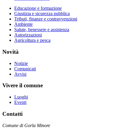
Educazione e formazione
Giustizia e sicurezza pubblica
Tributi, finanze e contravvenzioni
Ambiente
Salute, benessere e assistenza
Autorizzazioni
Agricoltura e pesca
Novità
Notizie
Comunicati
Avvisi
Vivere il comune
Luoghi
Eventi
Contatti
Comune di Gorla Minore