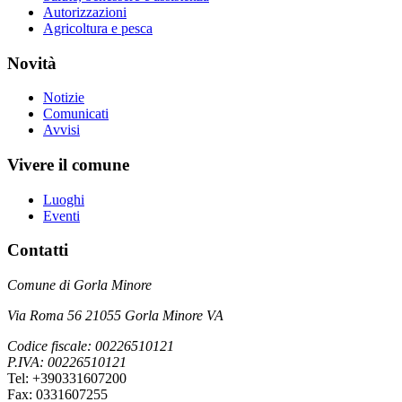
Autorizzazioni
Agricoltura e pesca
Novità
Notizie
Comunicati
Avvisi
Vivere il comune
Luoghi
Eventi
Contatti
Comune di Gorla Minore
Via Roma 56 21055 Gorla Minore VA
Codice fiscale: 00226510121
P.IVA: 00226510121
Tel: +390331607200
Fax: 0331607255