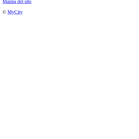
Mappa del sito
©
MyCity