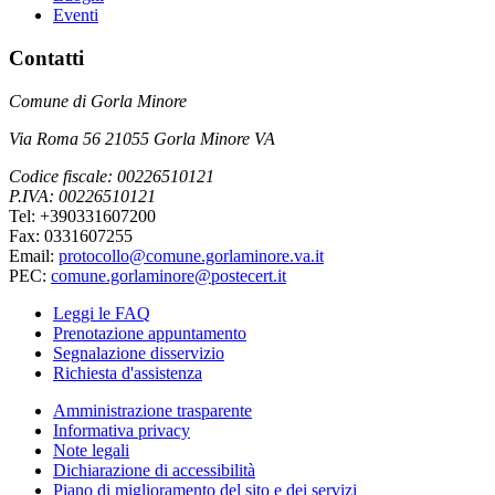
Eventi
Contatti
Comune di Gorla Minore
Via Roma 56 21055 Gorla Minore VA
Codice fiscale: 00226510121
P.IVA: 00226510121
Tel: +390331607200
Fax: 0331607255
Email:
protocollo@comune.gorlaminore.va.it
PEC:
comune.gorlaminore@postecert.it
Leggi le FAQ
Prenotazione appuntamento
Segnalazione disservizio
Richiesta d'assistenza
Amministrazione trasparente
Informativa privacy
Note legali
Dichiarazione di accessibilità
Piano di miglioramento del sito e dei servizi