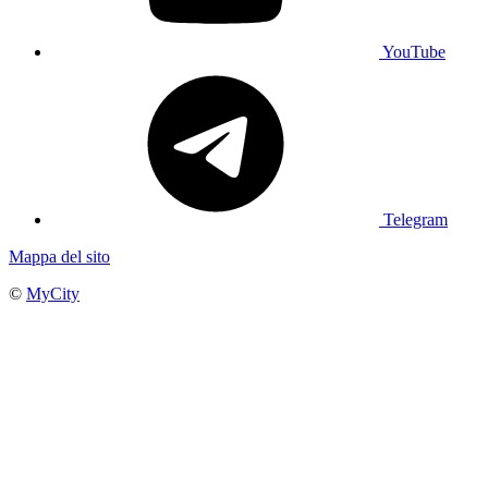
YouTube
Telegram
Mappa del sito
©
MyCity