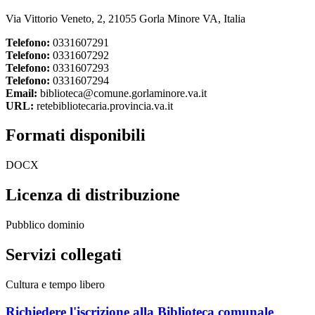
Via Vittorio Veneto, 2, 21055 Gorla Minore VA, Italia
Telefono:
0331607291
Telefono:
0331607292
Telefono:
0331607293
Telefono:
0331607294
Email:
biblioteca@comune.gorlaminore.va.it
URL:
retebibliotecaria.provincia.va.it
Formati disponibili
DOCX
Licenza di distribuzione
Pubblico dominio
Servizi collegati
Cultura e tempo libero
Richiedere l'iscrizione alla Biblioteca comunale