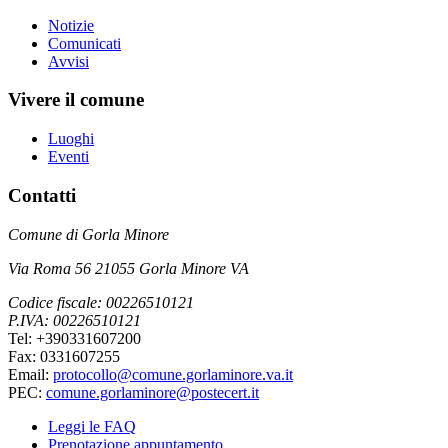
Notizie
Comunicati
Avvisi
Vivere il comune
Luoghi
Eventi
Contatti
Comune di Gorla Minore
Via Roma 56 21055 Gorla Minore VA
Codice fiscale: 00226510121
P.IVA: 00226510121
Tel: +390331607200
Fax: 0331607255
Email:
protocollo@comune.gorlaminore.va.it
PEC:
comune.gorlaminore@postecert.it
Leggi le FAQ
Prenotazione appuntamento