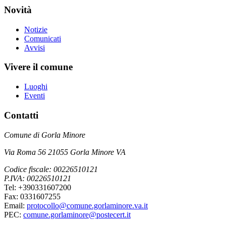
Novità
Notizie
Comunicati
Avvisi
Vivere il comune
Luoghi
Eventi
Contatti
Comune di Gorla Minore
Via Roma 56 21055 Gorla Minore VA
Codice fiscale: 00226510121
P.IVA: 00226510121
Tel: +390331607200
Fax: 0331607255
Email:
protocollo@comune.gorlaminore.va.it
PEC:
comune.gorlaminore@postecert.it