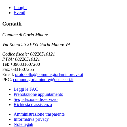
Luoghi
Eventi
Contatti
Comune di Gorla Minore
Via Roma 56 21055 Gorla Minore VA
Codice fiscale: 00226510121
P.IVA: 00226510121
Tel: +390331607200
Fax: 0331607255
Email:
protocollo@comune.gorlaminore.va.it
PEC:
comune.gorlaminore@postecert.it
Leggi le FAQ
Prenotazione appuntamento
Segnalazione disservizio
Richiesta d'assistenza
Amministrazione trasparente
Informativa privacy
Note legali