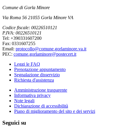
Comune di Gorla Minore
Via Roma 56 21055 Gorla Minore VA
Codice fiscale: 00226510121
P.IVA: 00226510121
Tel: +390331607200
Fax: 0331607255
Email:
protocollo@comune.gorlaminore.va.it
PEC:
comune.gorlaminore@postecert.it
Leggi le FAQ
Prenotazione appuntamento
Segnalazione disservizio
Richiesta d'assistenza
Amministrazione trasparente
Informativa privacy
Note legali
Dichiarazione di accessibilità
Piano di miglioramento del sito e dei servizi
Seguici su