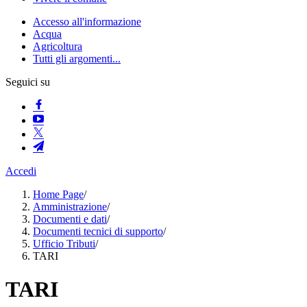
Accesso all'informazione
Acqua
Agricoltura
Tutti gli argomenti...
Seguici su
Accedi
Home Page
/
Amministrazione
/
Documenti e dati
/
Documenti tecnici di supporto
/
Ufficio Tributi
/
TARI
TARI