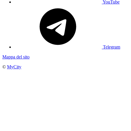
YouTube
Telegram
Mappa del sito
©
MyCity