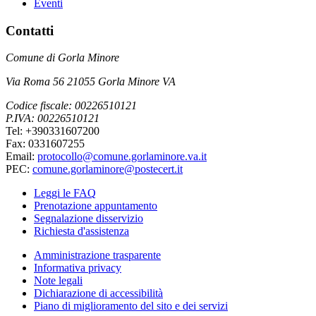
Eventi
Contatti
Comune di Gorla Minore
Via Roma 56 21055 Gorla Minore VA
Codice fiscale: 00226510121
P.IVA: 00226510121
Tel: +390331607200
Fax: 0331607255
Email:
protocollo@comune.gorlaminore.va.it
PEC:
comune.gorlaminore@postecert.it
Leggi le FAQ
Prenotazione appuntamento
Segnalazione disservizio
Richiesta d'assistenza
Amministrazione trasparente
Informativa privacy
Note legali
Dichiarazione di accessibilità
Piano di miglioramento del sito e dei servizi